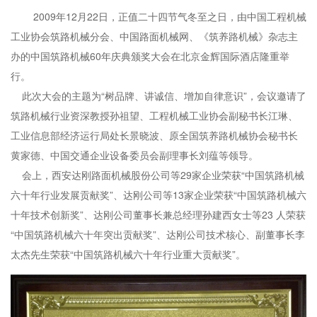
2009年12月22日，正值二十四节气冬至之日，由中国工程机械
工业协会筑路机械分会、中国路面机械网、《筑养路机械》杂志主
办的中国筑路机械60年庆典颁奖大会在北京金辉国际酒店隆重举
行。
此次大会的主题为“树品牌、讲诚信、增加自律意识”，会议邀请了
筑路机械行业资深教授孙祖望、工程机械工业协会副秘书长江琳、
工业信息部经济运行局处长景晓波、原全国筑养路机械协会秘书长
黄家德、中国交通企业设备委员会副理事长刘蕴等领导。
会上，西安达刚路面机械股份公司等29家企业荣获“中国筑路机械
六十年行业发展贡献奖”、达刚公司等13家企业荣获“中国筑路机械六
十年技术创新奖”、达刚公司董事长兼总经理孙建西女士等23 人荣获
“中国筑路机械六十年突出贡献奖”、达刚公司技术核心、副董事长李
太杰先生荣获“中国筑路机械六十年行业重大贡献奖”。