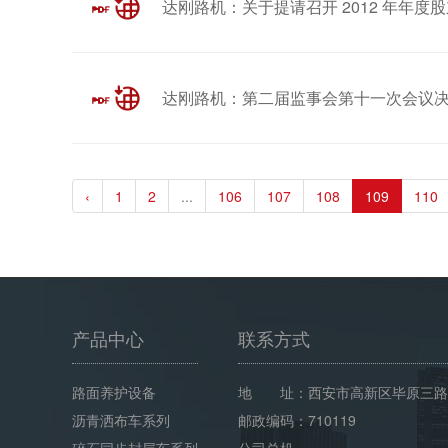
达刚路机：关于提请召开 2012 年年度
达刚路机：第二届监事会第十一次会议
‹
1
2
...
106
107
108
109
110
产品中心
联系方式
路面养护设备
地 址：西安市高新区毕原三路
沥青洒布车系列
邮政编码：710119